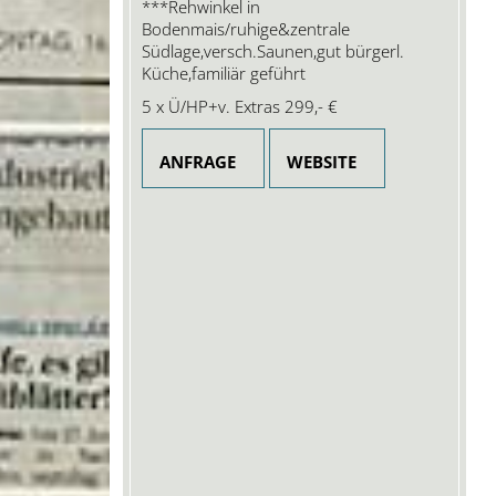
***Rehwinkel in
Bodenmais/ruhige&zentrale
Südlage,versch.Saunen,gut bürgerl.
Küche,familiär geführt
5 x Ü/HP+v. Extras
299,- €
ANFRAGE
WEBSITE