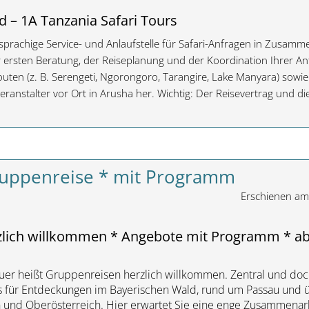
d – 1A Tanzania Safari Tours
hsprachige Service- und Anlaufstelle für Safari-Anfragen in Zusamm
er ersten Beratung, der Reiseplanung und der Koordination Ihrer A
outen (z. B. Serengeti, Ngorongoro, Tarangire, Lake Manyara) sowie
ranstalter vor Ort in Arusha her. Wichtig: Der Reisevertrag und d
ruppenreise * mit Programm
Erschienen a
zlich willkommen * Angebote mit Programm * ab
er heißt Gruppenreisen herzlich willkommen. Zentral und doch
is für Entdeckungen im Bayerischen Wald, rund um Passau und 
nd Oberösterreich. Hier erwartet Sie eine enge Zusammenar