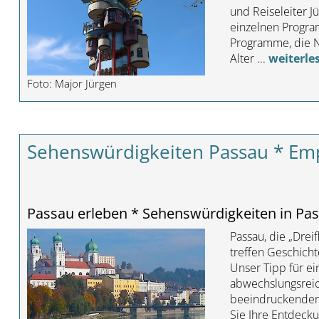
und Reiseleiter J
einzelnen Progra
Programme, die Na
Alter ...
weiterle
Foto: Major Jürgen
Sehenswürdigkeiten Passau * Em
Passau erleben * Sehenswürdigkeiten in Pas
Passau, die „Drei
treffen Geschicht
Unser Tipp für e
abwechslungsreich
beeindruckenden 
Sie Ihre Entdeck