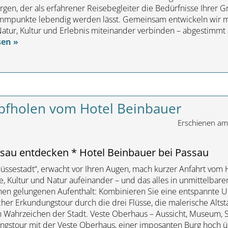
ürgen, der als erfahrener Reisebegleiter die Bedürfnisse Ihrer 
mmpunkte lebendig werden lässt. Gemeinsam entwickeln wir 
tur, Kultur und Erlebnis miteinander verbinden – abgestimmt a
sen »
pfholen vom Hotel Beinbauer
Erschienen a
sau entdecken * Hotel Beinbauer bei Passau
flüssestadt“, erwacht vor Ihren Augen, mach kurzer Anfahrt vom 
e, Kultur und Natur aufeinander – und das alles in unmittelbar
inen gelungenen Aufenthalt: Kombinieren Sie eine entspannte U
er Erkundungstour durch die drei Flüsse, die malerische Altst
Wahrzeichen der Stadt. Veste Oberhaus – Aussicht, Museum, 
ungstour mit der Veste Oberhaus, einer imposanten Burg hoch ü