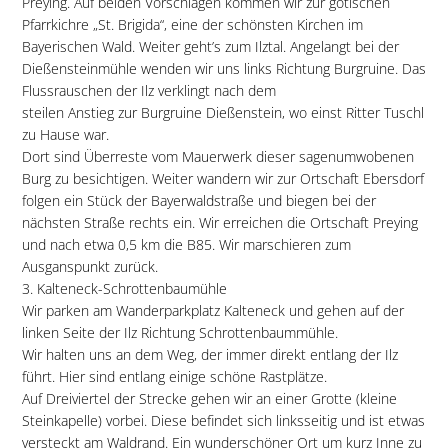
Preying. Auf beiden Vorschlägen kommen wir zur gotischen
Pfarrkichre „St. Brigida“, eine der schönsten Kirchen im
Bayerischen Wald. Weiter geht’s zum Ilztal. Angelangt bei der
Dießensteinmühle wenden wir uns links Richtung Burgruine. Das
Flussrauschen der Ilz verklingt nach dem
steilen Anstieg zur Burgruine Dießenstein, wo einst Ritter Tuschl
zu Hause war.
Dort sind Überreste vom Mauerwerk dieser sagenumwobenen
Burg zu besichtigen. Weiter wandern wir zur Ortschaft Ebersdorf
folgen ein Stück der Bayerwaldstraße und biegen bei der
nächsten Straße rechts ein. Wir erreichen die Ortschaft Preying
und nach etwa 0,5 km die B85. Wir marschieren zum
Ausganspunkt zurück.
3. Kalteneck-Schrottenbaumühle
Wir parken am Wanderparkplatz Kalteneck und gehen auf der
linken Seite der Ilz Richtung Schrottenbaummühle.
Wir halten uns an dem Weg, der immer direkt entlang der Ilz
führt. Hier sind entlang einige schöne Rastplätze.
Auf Dreiviertel der Strecke gehen wir an einer Grotte (kleine
Steinkapelle) vorbei. Diese befindet sich linksseitig und ist etwas
versteckt am Waldrand. Ein wunderschöner Ort um kurz Inne zu