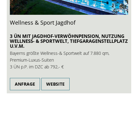
Wellness & Sport Jagdhof
3 ÜN MIT JAGDHOF-VERWÖHNPENSION, NUTZUNG
WELLNESS- & SPORTWELT, TIEFGARAGENSTELLPLATZ
U.V.M.
Bayerns größte Wellness-& Sportwelt auf 7.880 qm,
Premium-Luxus-Suiten
3 ÜN p.P. im DZC ab
792,- €
ANFRAGE
WEBSITE
5-Sterne-Hotel in Bayern