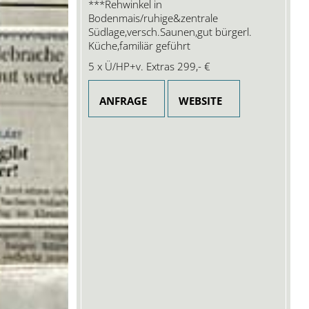
***Rehwinkel in
Bodenmais/ruhige&zentrale
Südlage,versch.Saunen,gut bürgerl.
Küche,familiär geführt
5 x Ü/HP+v. Extras
299,- €
ANFRAGE
WEBSITE