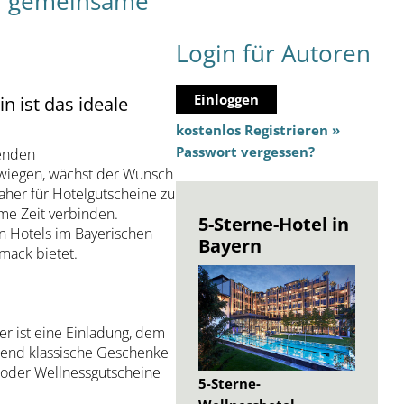
nd gemeinsame
Login für Autoren
Einloggen
 ist das ideale
kostenlos Registrieren »
Passwort vergessen?
senden
rwiegen, wächst der Wunsch
her für Hotelgutscheine zu
me Zeit verbinden.
5-Sterne-Hotel in
en Hotels im Bayerischen
Bayern
mack bietet.
er ist eine Einladung, dem
hrend klassische Geschenke
- oder Wellnessgutscheine
5-Sterne-