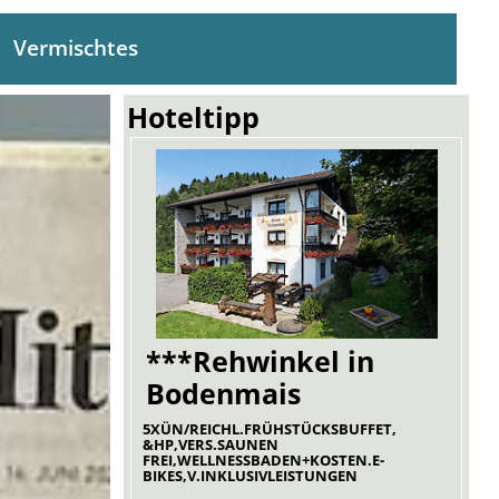
Vermischtes
Hoteltipp
***Rehwinkel in
Bodenmais
5XÜN/REICHL.FRÜHSTÜCKSBUFFET,
&HP,VERS.SAUNEN
FREI,WELLNESSBADEN+KOSTEN.E-
BIKES,V.INKLUSIVLEISTUNGEN