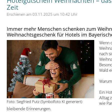
Hotelgutschein Weihnachten – da
Zeit
Erschienen am 03.11.2025 um 10:42 Uhr
Immer mehr Menschen schenken zum Weihnach
Weihnachtsgeschenk für Hotels im Bayerisch
Wenn d
Weihna
nach s
Weihna
Besonde
Wald e
Warum 
Ein Hot
Alltag 
Foto: Siegfried Putz (Symbolfoto KI generiert)
wie Par
bleibende Erinnerungen.