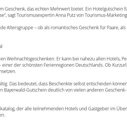
 Geschenk, das echten Mehrwert bietet. Ein Hotelgutschein f
ise“, sagt Tourismusexpertin Anna Putz von Tourismus-Marketing
ede Altersgruppe – ob als romantisches Geschenk für Paare, als
al
den Weihnachtsgeschenken. Er kann bei nahezu allen Hotels, P
– einer der schönsten Ferienregionen Deutschlands. Ob Kurzu
nsetzen.
ültig. Das bedeutet, dass Beschenkte selbst entscheiden können
den Bayerwald-Gutschein deutlich von vielen anderen Geschenk-
katalog, der alle teilnehmenden Hotels und Gastgeber im Überbl
en.