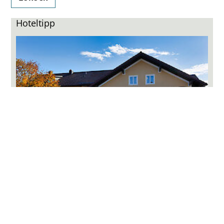
Hoteltipp
Hotel am Haidel ***
7 TAGE Ü/HP NUR 6 TAGE BEZAHLEN,INCL. WLAN,
SAUNA, ABENDS 3-GANG-WAHLMENÜ
Landhotel, neu modernisiert, Wlan, Fitnessraum, Zimmer mit
Balkon
7 Tage Ü/HP pro Per
432,- €