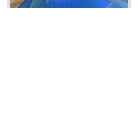
Hotel Zedernhof Stamsried
KENNLERNPACKERL - 2 ÜN P.P IM DZ
3 Sterne Superior Gesundheits- und Wellnesshotel mit
Hallenschwimmbad, Wellnessoase
3/4 Pension ab
252,- €
ANFRAGE
WEBSITE
5-Sterne-Hotel in Bayern