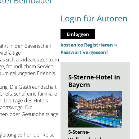
otel Beinbauer
Login für Autoren
Einloggen
kostenlos Registrieren »
hrt in den Bayerischen
Passwort vergessen?
ielfältige
as sich als ideales Zentrum
ge, freundlichem Service
ndum gelungenen Erlebnis.
5-Sterne-Hotel in
Bayern
ung. Die Gastfreundschaft
hefs, schuf eine familiäre
. Die Lage des Hotels
fahrtswege. Die
tter- oder Gesundheitslage
5-Sterne-
leitung verlieh der Reise