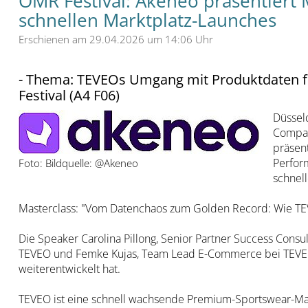
OMR Festival: Akeneo präsentiert
schnellen Marktplatz-Launches
Erschienen am 29.04.2026 um 14:06 Uhr
- Thema: TEVEOs Umgang mit Produktdaten fü
Festival (A4 F06)
Düssel
Compan
präsen
Perfor
Foto: Bildquelle: @Akeneo
schnell
Masterclass: "Vom Datenchaos zum Golden Record: Wie TEV
Die Speaker Carolina Pillong, Senior Partner Success Consu
TEVEO und Femke Kujas, Team Lead E-Commerce bei TEVEO,
weiterentwickelt hat.
TEVEO ist eine schnell wachsende Premium-Sportswear-Ma