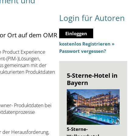
ement und
Login für Autoren
Einloggen
vor Ort auf dem OMR
kostenlos Registrieren »
Passwort vergessen?
ie Product Experience
t-(PIM-)Lösungen,
ass gemeinsam mit der
ukturierten Produktdaten
5-Sterne-Hotel in
Bayern
 Owner- Produktdaten bei
ktdatenprozesse
5-Sterne-
r der Herausforderung,