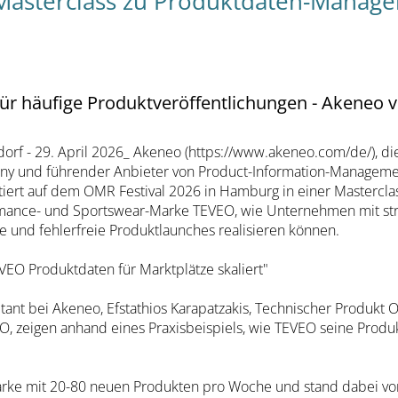
 Masterclass zu Produktdaten-Manag
r häufige Produktveröffentlichungen - Akeneo 
dorf - 29. April 2026_ Akeneo (https://www.akeneo.com/de/), d
y und führender Anbieter von Product-Information-Managemen
tiert auf dem OMR Festival 2026 in Hamburg in einer Mastercl
mance- und Sportswear-Marke TEVEO, wie Unternehmen mit str
e und fehlerfreie Produktlaunches realisieren können.
EO Produktdaten für Marktplätze skaliert"
ltant bei Akeneo, Efstathios Karapatzakis, Technischer Produkt
 zeigen anhand eines Praxisbeispiels, wie TEVEO seine Produ
rke mit 20-80 neuen Produkten pro Woche und stand dabei vo