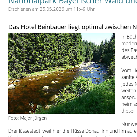
Nationalpark Bayerischer Wald und
Erschienen am 25.05.2026 um 11:49 Uhr
Das Hotel Beinbauer liegt optimal zwischen N
In Büch
modern
des Ba
abwechs
Vom Hot
sanfte
jedes N
weiten
anspruc
heimis
dieser 
Foto: Major Jürgen
Nur wen
Dreiflüssestadt, weil hier die Flüsse Donau, Inn und Ilm au