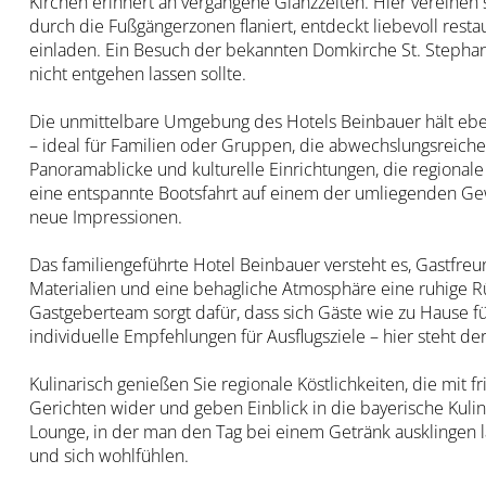
Kirchen erinnert an vergangene Glanzzeiten. Hier vereinen
durch die Fußgängerzonen flaniert, entdeckt liebevoll rest
einladen. Ein Besuch der bekannten Domkirche St. Stephan
nicht entgehen lassen sollte.
Die unmittelbare Umgebung des Hotels Beinbauer hält ebenf
– ideal für Familien oder Gruppen, die abwechslungsreiche
Panoramablicke und kulturelle Einrichtungen, die regional
eine entspannte Bootsfahrt auf einem der umliegenden Gew
neue Impressionen.
Das familiengeführte Hotel Beinbauer versteht es, Gastfr
Materialien und eine behagliche Atmosphäre eine ruhige R
Gastgeberteam sorgt dafür, dass sich Gäste wie zu Hause f
individuelle Empfehlungen für Ausflugsziele – hier steht de
Kulinarisch genießen Sie regionale Köstlichkeiten, die mit 
Gerichten wider und geben Einblick in die bayerische Kulin
Lounge, in der man den Tag bei einem Getränk ausklingen l
und sich wohlfühlen.