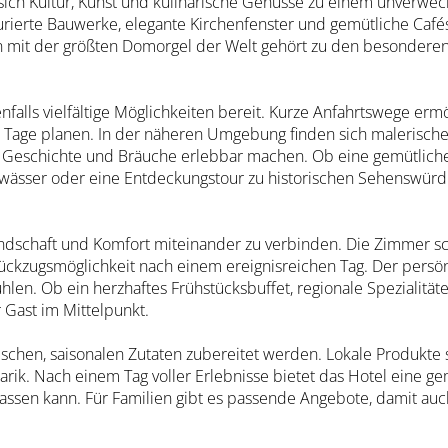
 sich Kultur, Kunst und kulinarische Genüsse zu einem unverwec
aurierte Bauwerke, elegante Kirchenfenster und gemütliche Café
 mit der größten Domorgel der Welt gehört zu den besonderen 
alls vielfältige Möglichkeiten bereit. Kurze Anfahrtswege erm
 Tage planen. In der näheren Umgebung finden sich malerische D
e Geschichte und Bräuche erlebbar machen. Ob eine gemütliche
ässer oder eine Entdeckungstour zu historischen Sehenswürdig
eundschaft und Komfort miteinander zu verbinden. Die Zimmer 
ückzugsmöglichkeit nach einem ereignisreichen Tag. Der persö
ühlen. Ob ein herzhaftes Frühstücksbuffet, regionale Spezialit
r Gast im Mittelpunkt.
frischen, saisonalen Zutaten zubereitet werden. Lokale Produkte 
arik. Nach einem Tag voller Erlebnisse bietet das Hotel eine ge
assen kann. Für Familien gibt es passende Angebote, damit au