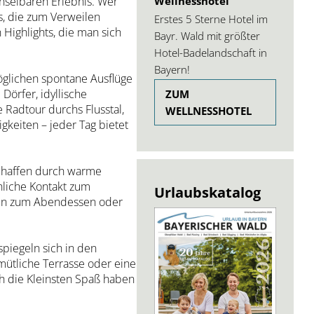
Wellnesshotel
hselbaren Erlebnis. Wer
s, die zum Verweilen
Erstes 5 Sterne Hotel im
Highlights, die man sich
Bayr. Wald mit größter
Hotel-Badelandschaft in
Bayern!
öglichen spontane Ausflüge
örfer, idyllische
ZUM
 Radtour durchs Flusstal,
WELLNESSHOTEL
keiten – jeder Tag bietet
schaffen durch warme
nliche Kontakt zum
Urlaubskatalog
äten zum Abendessen oder
spiegeln sich in den
mütliche Terrasse oder eine
ch die Kleinsten Spaß haben