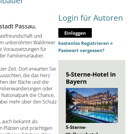
inbauer
Login für Autoren
stadt Passau.
Einloggen
Gastfreundschaft und
dem unberührten Waldmeer
kostenlos Registrieren »
e Voraussetzungen für
Passwort vergessen?
der Familienurlauber.
er Zeit. Dort erwarten Sie
5-Sterne-Hotel in
ssichten, die das Herz
Bayern
schen der Bäche und die
amilienwanderungen oder
m Nationalpark die Chance,
abei mehr über den Schutz
, auch bekannt als
5-Sterne-
en Plätzen und prächtigen