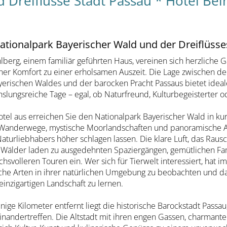
 Dreiflüsse Stadt Passau * Hotel Be
ationalpark Bayerischer Wald und der Dreiflüsse
lberg, einem familiär geführten Haus, vereinen sich herzliche 
er Komfort zu einer erholsamen Auszeit. Die Lage zwischen 
yerischen Waldes und der barocken Pracht Passaus bietet ideal
lungsreiche Tage – egal, ob Naturfreund, Kulturbegeisterter o
el aus erreichen Sie den Nationalpark Bayerischer Wald in kurz
 Wanderwege, mystische Moorlandschaften und panoramische Au
aturliebhabers höher schlagen lassen. Die klare Luft, das Rau
 Wälder laden zu ausgedehnten Spaziergängen, gemütlichen F
hsvolleren Touren ein. Wer sich für Tierwelt interessiert, hat i
che Arten in ihrer natürlichen Umgebung zu beobachten und d
einzigartigen Landschaft zu lernen.
ige Kilometer entfernt liegt die historische Barockstadt Passau
feinandertreffen. Die Altstadt mit ihren engen Gassen, charmant