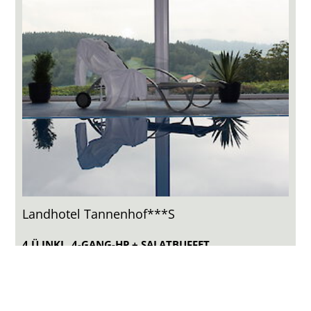
Landhotel Tannenhof***S
4 Ü INKL. 4-GANG-HP + SALATBUFFET,
WELLNESSBEREICH MIT INDOOR-POOL, 4 SAUNEN,
INFRAROT-SPA´S UVM.
3 Sterne Superior NationalparkPartner, Pool, 4 Saunen,
Wellness/Beauty, Mountainbike, Infrarot uvm.