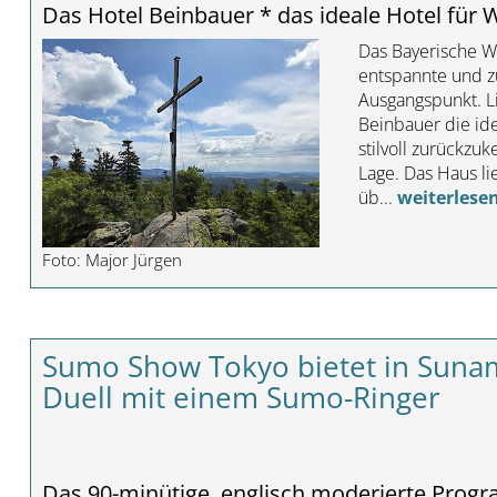
Das Hotel Beinbauer * das ideale Hotel für
Das Bayerische W
entspannte und zu
Ausgangspunkt. Li
Beinbauer die id
stilvoll zurückz
Lage. Das Haus l
üb...
weiterlese
Foto: Major Jürgen
Sumo Show Tokyo bietet in Sunam
Duell mit einem Sumo-Ringer
Das 90-minütige, englisch moderierte Prog