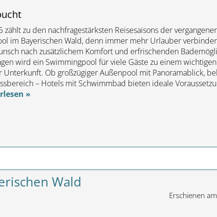
bucht
zählt zu den nachfragestärksten Reisesaisons der vergangenen
Pool im Bayerischen Wald, denn immer mehr Urlauber verbinden 
nsch nach zusätzlichem Komfort und erfrischenden Bademögli
en wird ein Swimmingpool für viele Gäste zu einem wichtigen
er Unterkunft. Ob großzügiger Außenpool mit Panoramablick, b
sbereich – Hotels mit Schwimmbad bieten ideale Voraussetzu
rlesen »
yerischen Wald
Erschienen a