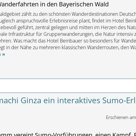
 Wanderfahrten in den Bayerischen Wald
aldgebiet zählt zu den schönsten Wanderdestinationen Deutsch
gleich anspruchsvolle Erlebnisreise plant, findet im Hotel Bei
ebevoll geführt, zentral gelegen und mitten im Herzen des Nat
eale Infrastruktur für Gruppenwanderungen, die Natur intensiv
ukehren. Was macht das Hotel Beinbauer so besonders für Wande
iegt in der Nähe zu mehreren klassischen Wanderrouten, den W
n »
achi Ginza ein interaktives Sumo-Er
Erschienen a
ramm vereint Sumo-Vorführungen, einen Kampf, F